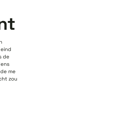
nt
n
 eind
s de
dens
elde me
cht zou