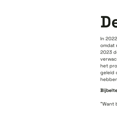
D
In 202
omdat m
2023 d
verwach
het pro
geleid 
hebben
Bijbelt
"Want b